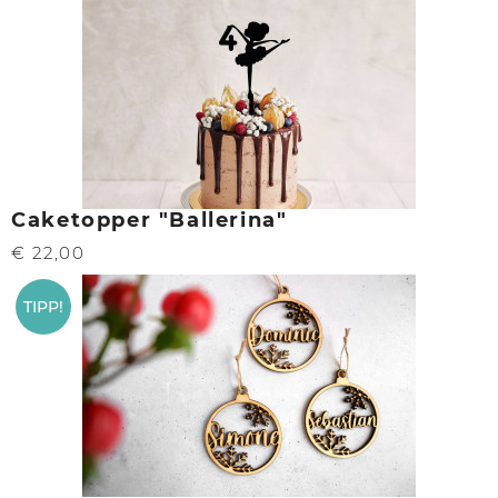
Caketopper "Ballerina"
€ 22,00
TIPP!