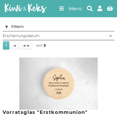
Menü
Filtern
1
von
5
Vorratsglas "Erstkommunion"