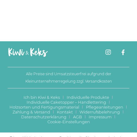
Alle Preise sind Umsatzsteuerfrei aufgrund der
Kleinunternehmerregelung zzgl.
Versandkosten
Ich bin Kiwi & Keks
Individuelle Produkte
Individuelle Caketopper – Handlettering
Holzsorten und Fertigungsmaterial
Pflegeanleitungen
Zahlung & Versand
Kontakt
Widerrufsbelehrung
Datenschutzerklärung
AGB
Impressum
Cookie-Einstellungen