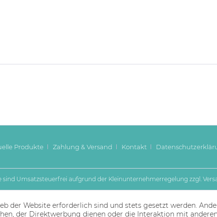
uelle Produkte
Zahlung & Versand
Kontakt
Datenschutzerklär
se sind Umsatzsteuerfrei aufgrund der Kleinunternehmerregelung zzgl.
Vers
eb der Website erforderlich sind und stets gesetzt werden. Ande
hen, der Direktwerbung dienen oder die Interaktion mit andere