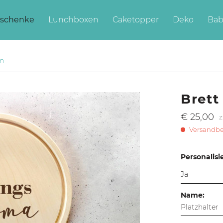
schenke
Lunchboxen
Caketopper
Deko
Bab
en
Brett
€ 25,00
z
Versandber
Personalisi
Name: