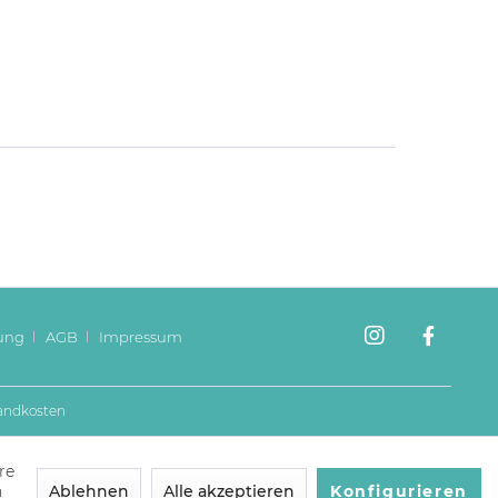
ung
AGB
Impressum
andkosten
re
n
Ablehnen
Alle akzeptieren
Konfigurieren