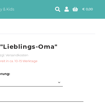
y & Kids
€ 0,00
 "Lieblings-Oma"
zgl. Versandkosten
eit in ca. 10-15 Werktage
erung: