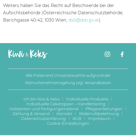
Weiters haben Sie das Recht auf Beschwerde bei der
Aufsichtsbehörde (Österreichische Datenschutzbehörde,
Barichgasse 40-42, 1030 Wien,
dsb@dsb.gv.at
).
Alle Preise sind Umsatzsteuerfrei aufgrund der
Kleinunternehmerregelung zzgl.
Versandkosten
Ich bin Kiwi & Keks
Individuelle Produkte
Individuelle Caketopper – Handlettering
Holzsorten und Fertigungsmaterial
Pflegeanleitungen
Zahlung & Versand
Kontakt
Widerrufsbelehrung
Datenschutzerklärung
AGB
Impressum
Cookie-Einstellungen