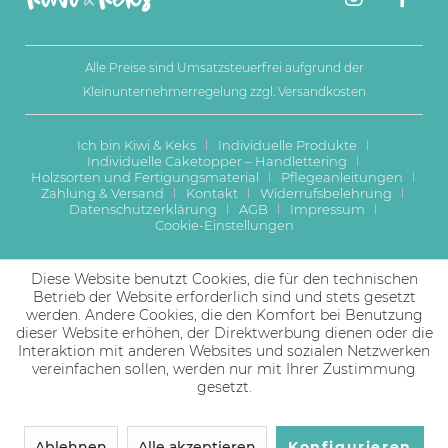
Alle Preise sind Umsatzsteuerfrei aufgrund der
Kleinunternehmerregelung zzgl.
Versandkosten
Ich bin Kiwi & Keks
Individuelle Produkte
Individuelle Caketopper – Handlettering
Holzsorten und Fertigungsmaterial
Pflegeanleitungen
Zahlung & Versand
Kontakt
Widerrufsbelehrung
Datenschutzerklärung
AGB
Impressum
Cookie-Einstellungen
Diese Website benutzt Cookies, die für den technischen
Betrieb der Website erforderlich sind und stets gesetzt
werden. Andere Cookies, die den Komfort bei Benutzung
dieser Website erhöhen, der Direktwerbung dienen oder die
Interaktion mit anderen Websites und sozialen Netzwerken
vereinfachen sollen, werden nur mit Ihrer Zustimmung
gesetzt.
Ablehnen
Alle akzeptieren
Konfigurieren