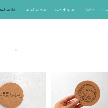
schenke
Lunchboxen
Caketopper
Deko
Bab