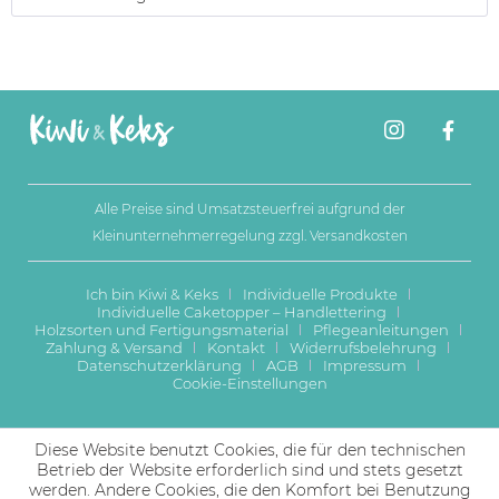
Alle Preise sind Umsatzsteuerfrei aufgrund der
Kleinunternehmerregelung zzgl.
Versandkosten
Ich bin Kiwi & Keks
Individuelle Produkte
Individuelle Caketopper – Handlettering
Holzsorten und Fertigungsmaterial
Pflegeanleitungen
Zahlung & Versand
Kontakt
Widerrufsbelehrung
Datenschutzerklärung
AGB
Impressum
Cookie-Einstellungen
Diese Website benutzt Cookies, die für den technischen
Betrieb der Website erforderlich sind und stets gesetzt
werden. Andere Cookies, die den Komfort bei Benutzung