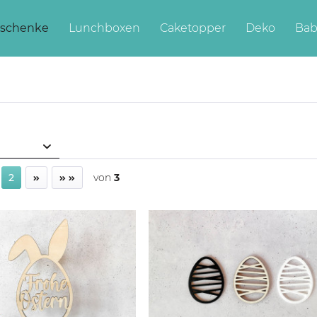
schenke
Lunchboxen
Caketopper
Deko
Bab
2
von
3