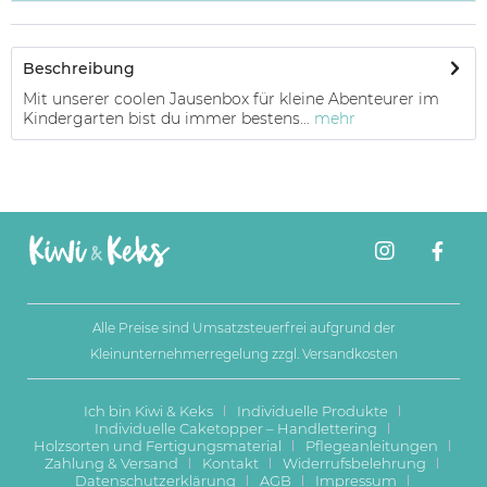
Beschreibung
Mit unserer coolen Jausenbox für kleine Abenteurer im
Kindergarten bist du immer bestens...
mehr
Alle Preise sind Umsatzsteuerfrei aufgrund der
Kleinunternehmerregelung zzgl.
Versandkosten
Ich bin Kiwi & Keks
Individuelle Produkte
Individuelle Caketopper – Handlettering
Holzsorten und Fertigungsmaterial
Pflegeanleitungen
Zahlung & Versand
Kontakt
Widerrufsbelehrung
Datenschutzerklärung
AGB
Impressum