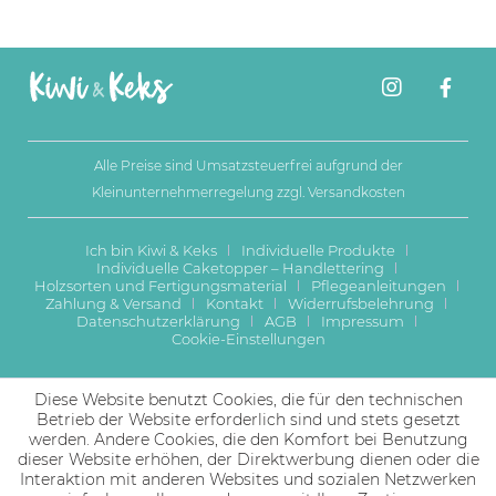
Alle Preise sind Umsatzsteuerfrei aufgrund der
Kleinunternehmerregelung zzgl.
Versandkosten
Ich bin Kiwi & Keks
Individuelle Produkte
Individuelle Caketopper – Handlettering
Holzsorten und Fertigungsmaterial
Pflegeanleitungen
Zahlung & Versand
Kontakt
Widerrufsbelehrung
Datenschutzerklärung
AGB
Impressum
Cookie-Einstellungen
Diese Website benutzt Cookies, die für den technischen
Betrieb der Website erforderlich sind und stets gesetzt
werden. Andere Cookies, die den Komfort bei Benutzung
dieser Website erhöhen, der Direktwerbung dienen oder die
Interaktion mit anderen Websites und sozialen Netzwerken