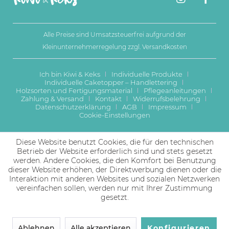
Alle Preise sind Umsatzsteuerfrei aufgrund der
Kleinunternehmerregelung zzgl.
Versandkosten
Ich bin Kiwi & Keks
Individuelle Produkte
Individuelle Caketopper – Handlettering
Holzsorten und Fertigungsmaterial
Pflegeanleitungen
Zahlung & Versand
Kontakt
Widerrufsbelehrung
Datenschutzerklärung
AGB
Impressum
Cookie-Einstellungen
Diese Website benutzt Cookies, die für den technischen
Betrieb der Website erforderlich sind und stets gesetzt
werden. Andere Cookies, die den Komfort bei Benutzung
dieser Website erhöhen, der Direktwerbung dienen oder die
Interaktion mit anderen Websites und sozialen Netzwerken
vereinfachen sollen, werden nur mit Ihrer Zustimmung
gesetzt.
Ablehnen
Alle akzeptieren
Konfigurieren