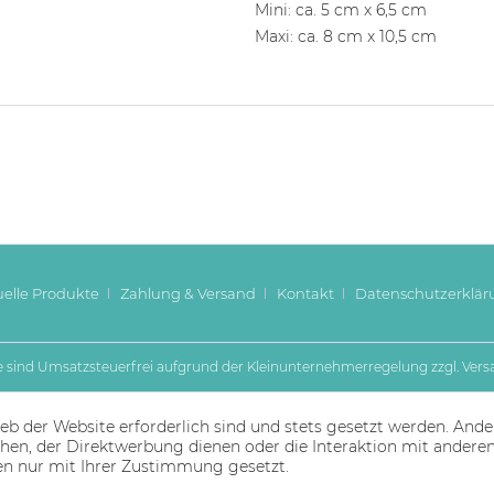
Mini: ca. 5 cm x 6,5 cm
Maxi: ca. 8 cm x 10,5 cm
uelle Produkte
Zahlung & Versand
Kontakt
Datenschutzerklär
se sind Umsatzsteuerfrei aufgrund der Kleinunternehmerregelung zzgl.
Vers
eb der Website erforderlich sind und stets gesetzt werden. Ande
hen, der Direktwerbung dienen oder die Interaktion mit andere
en nur mit Ihrer Zustimmung gesetzt.