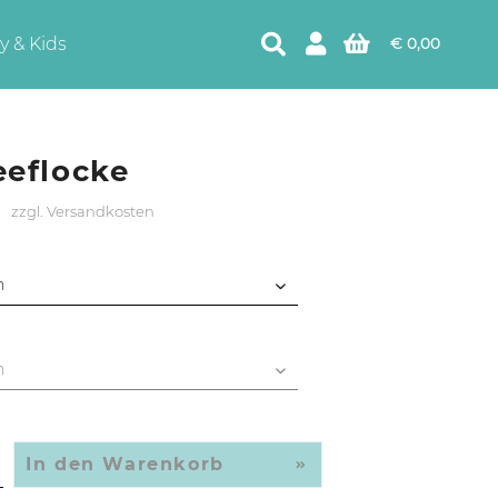
y & Kids
€ 0,00
eflocke
0
zzgl. Versandkosten
In den
Warenkorb