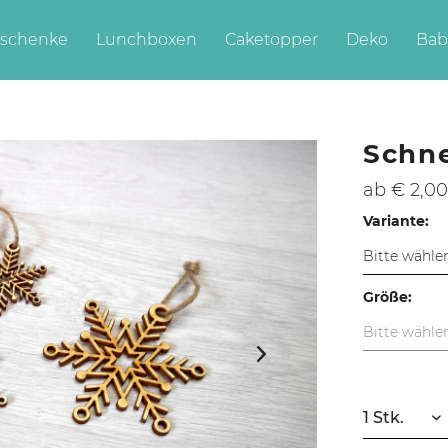
schenke
Lunchboxen
Caketopper
Deko
Bab
Schne
ab € 2,0
Variante:
Größe: