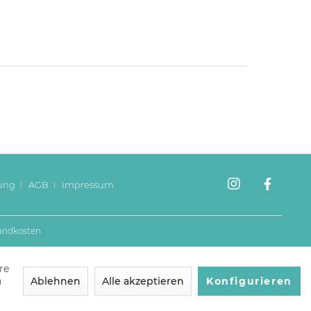
ung
AGB
Impressum
andkosten
re
n
Ablehnen
Alle akzeptieren
Konfigurieren